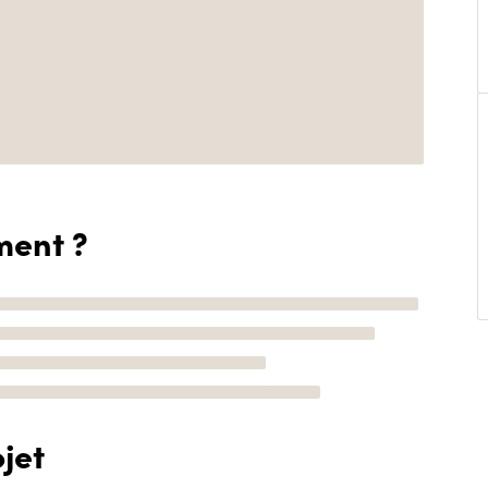
ment ?
jet