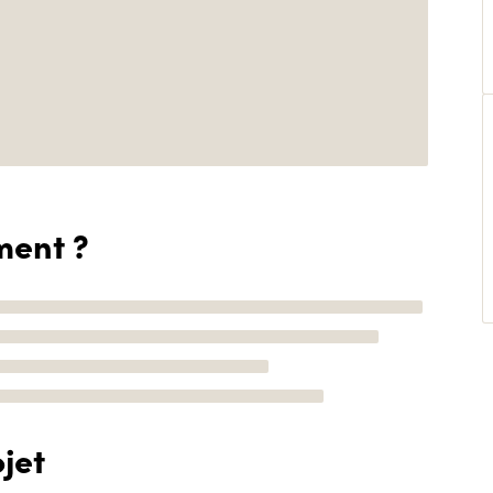
ment ?
jet