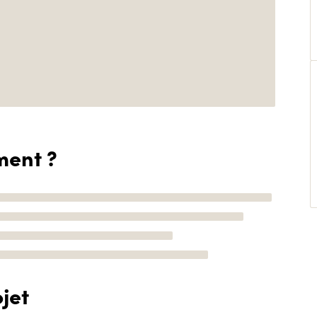
ment ?
jet