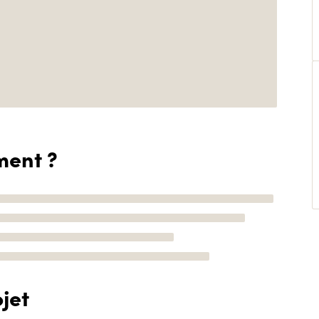
ment ?
jet