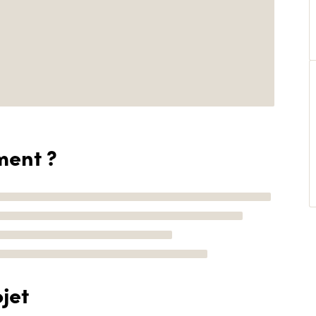
ment ?
jet