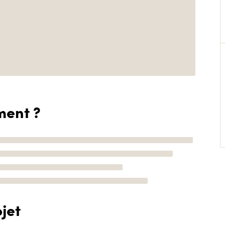
ment ?
jet