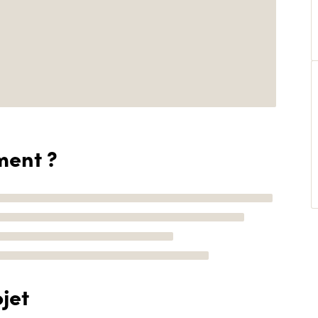
ment ?
jet