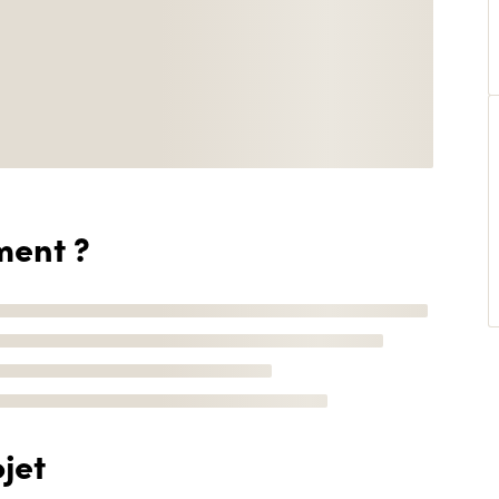
ment ?
jet