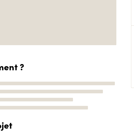
ment ?
jet