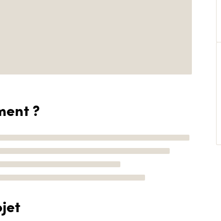
ment ?
jet