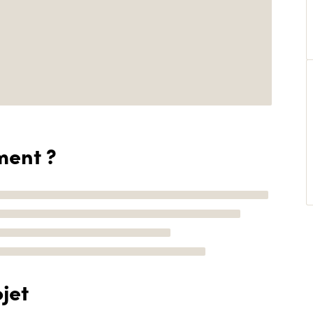
ment ?
jet