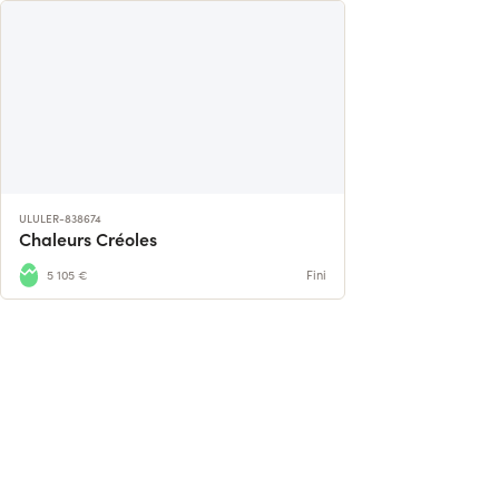
ULULER-838674
Chaleurs Créoles
5 105 €
Fini