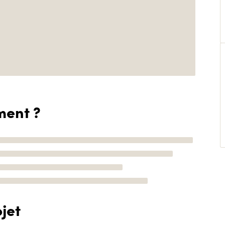
ment ?
jet