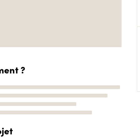
ment ?
jet