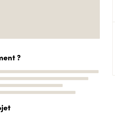
ment ?
jet