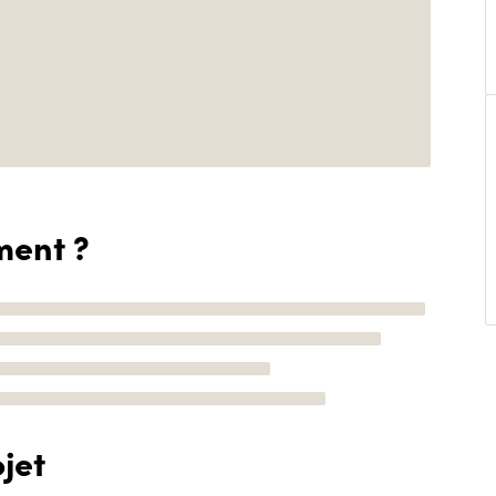
ment ?
jet