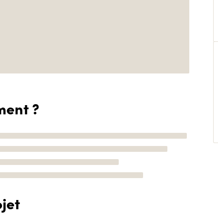
ment ?
jet