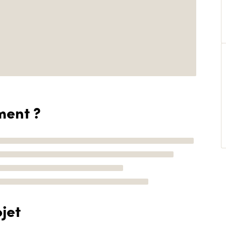
ment ?
jet