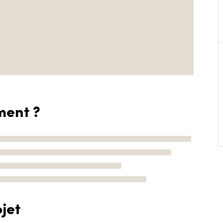
ment ?
jet