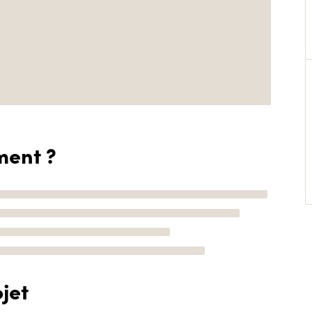
ment ?
jet