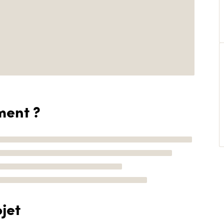
ment ?
jet