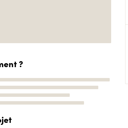
ment ?
jet