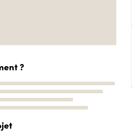
ment ?
jet