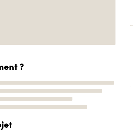
ment ?
jet