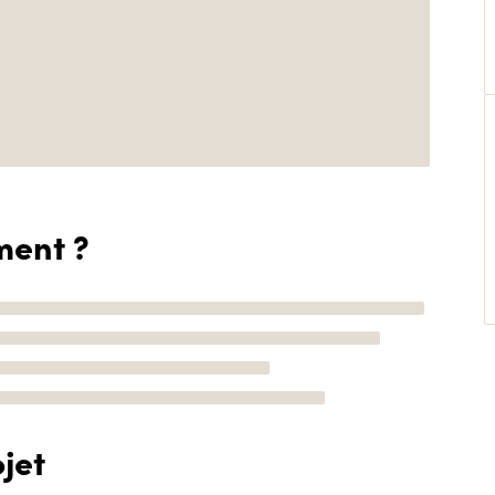
ment ?
jet