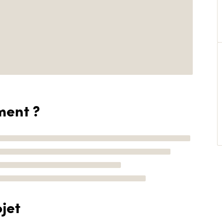
ment ?
jet