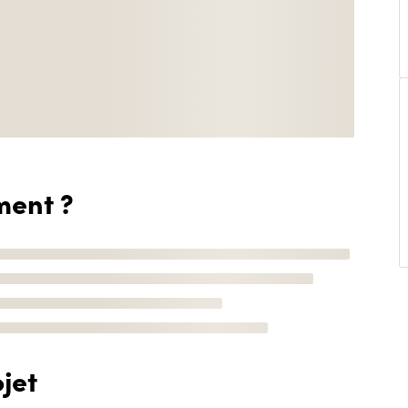
ment ?
jet