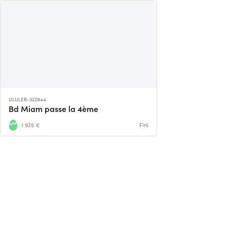
ULULER-322944
Bd Miam passe la 4ème
1 935 €
Fini