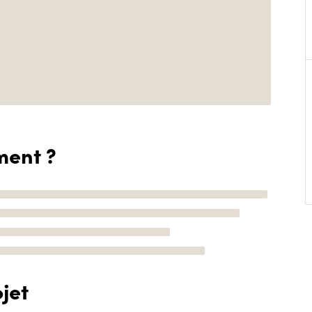
ment ?
jet