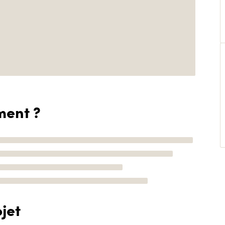
ment ?
jet