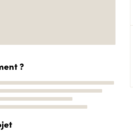
ment ?
jet