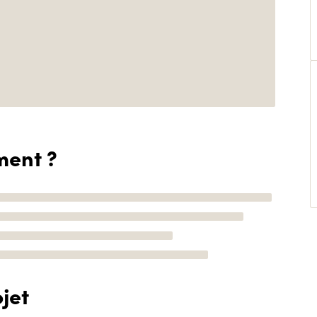
ment ?
jet