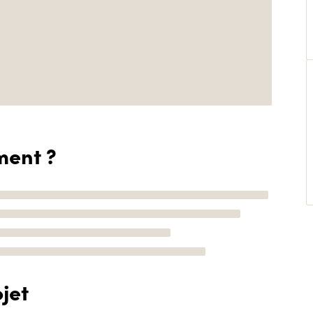
ment ?
jet