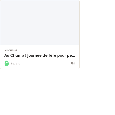
AU CHAMP !
Au Champ ! Journée de fête pour petit·es et grand·es
1 675 €
Fini