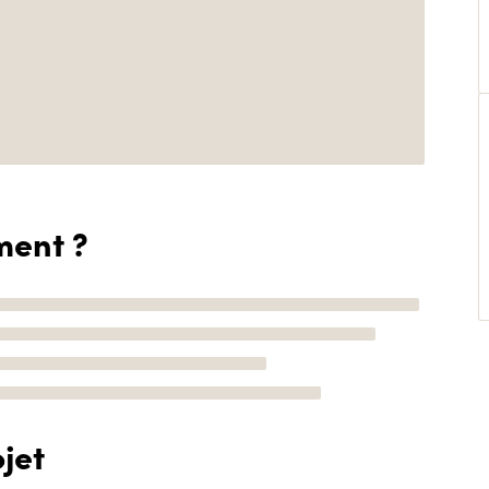
ment ?
jet