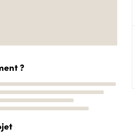
ment ?
jet