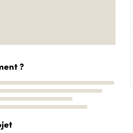
ment ?
jet