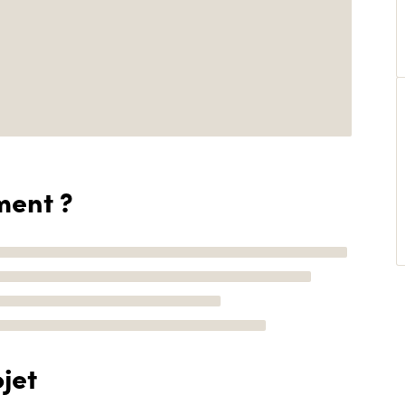
ment ?
jet