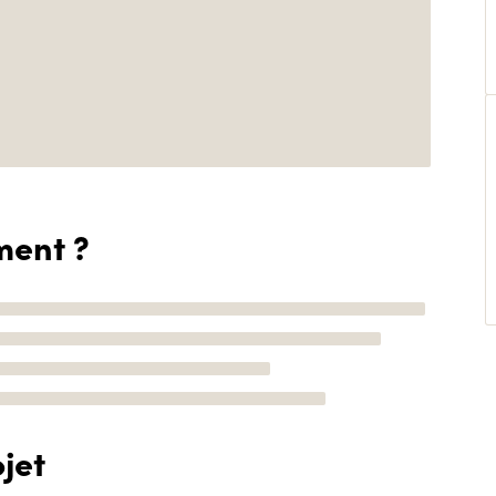
ment ?
jet