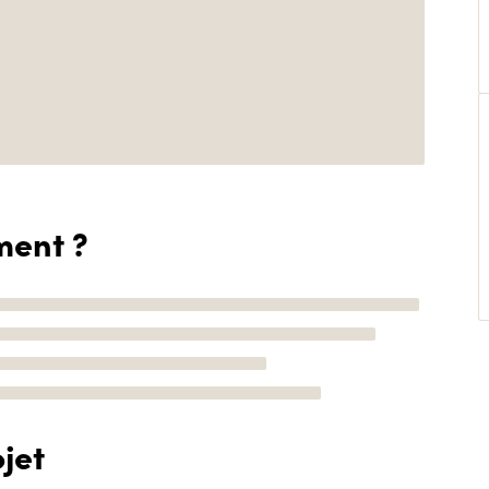
ment ?
jet