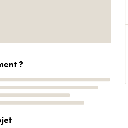
ment ?
jet