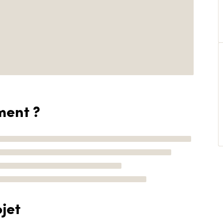
ment ?
jet