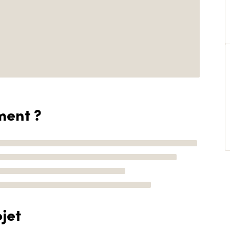
ment ?
jet