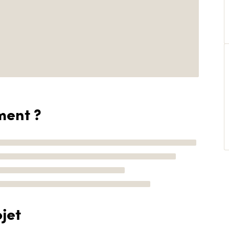
ment ?
jet