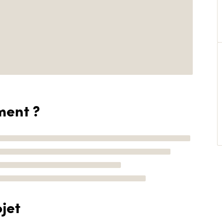
ment ?
jet