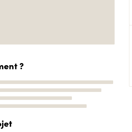
ment ?
jet