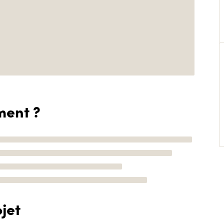
ment ?
jet