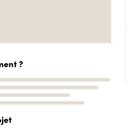
ment ?
jet